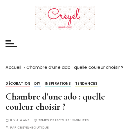
P
a
s
s
e
Creyel boutique
Blog déco
r
a
u
c
Accueil
Chambre d’une ado : quelle couleur choisir ?
o
n
t
DÉCORATION
DIY
INSPIRATIONS
TENDANCES
e
Chambre d’une ado : quelle
n
couleur choisir ?
u
IL Y A 4 ANS
TEMPS DE LECTURE :
3MINUTES
PAR
CREYEL-BOUTIQUE